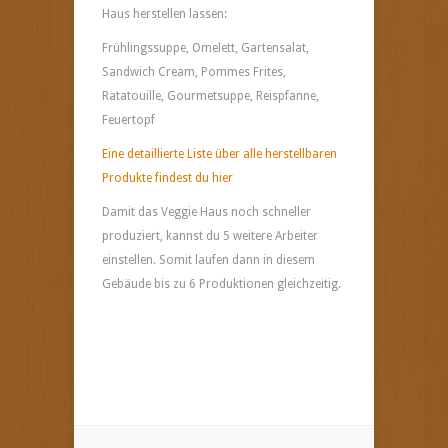
Haus herstellen lassen:
Frühlingssuppe, Omelett, Gartensalat,
Sandwich Cream, Pommes Frites,
Ratatouille, Gourmetsuppe, Reispfanne,
Feuertopf
Eine detaillierte Liste über alle herstellbaren
Produkte findest du hier
Damit das Veggie Haus noch schneller
produziert, kannst du 5 weitere Arbeiter
einstellen. Somit laufen dann in diesem
Gebäude bis zu 6 Produktionen gleichzeitig.