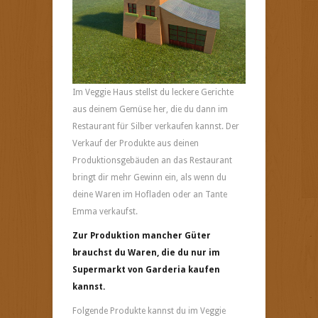
Im Veggie Haus stellst du leckere Gerichte
aus deinem Gemüse her, die du dann im
Restaurant für Silber verkaufen kannst. Der
Verkauf der Produkte aus deinen
Produktionsgebäuden an das Restaurant
bringt dir mehr Gewinn ein, als wenn du
deine Waren im Hofladen oder an Tante
Emma verkaufst.
Zur Produktion mancher Güter
brauchst du Waren, die du nur im
Supermarkt von Garderia kaufen
kannst.
Folgende Produkte kannst du im Veggie